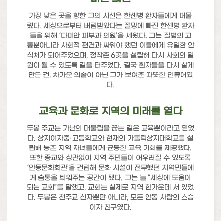
가장 낮은 곳을 향한 그의 시선은 한센병 환자들에게 머물
렀다. 세상으로부터 버림받았다는 절망에 빠진 한센병 환자
들을 위해 ‘다미안 피부과 의원’을 세웠다. 그는 질병의 고
통뿐아니라 사회적 편견과 싸워야 했던 이들에게 유일한 안
식처가 되어주었으며, 정착촌 6곳을 설립해 다시 사회의 일
원이 될 수 있도록 길을 터주었다. 결국 환자들을 다시 살게
만든 건, 차가운 의술이 아닌 그가 보여준 따뜻한 인류애였
다.
교육과 문화로 지역의 미래를 열다
두봉 주교는 가난의 대물림을 끊는 길은 교육뿐이라고 믿었
다. 상지여자중·고등학교와 현재의 가톨릭상지대학교를 설
립해 농촌 지역 자녀들에게 균등한 교육 기회를 제공했다.
또한 종교와 상관없이 지역 주민들이 어우러질 수 있도록
‘안동문화회관’을 건립해 문화 시설이 전무했던 지역민들에
게 숨통을 틔워주는 공간이 됐다. 그는 늘 “세상에 도움이
되는 교회”를 말했고, 교회는 실제로 지역 한가운데 서 있었
다. 두봉은 천주교 신자뿐만 아니라, 모든 안동 사람의 스승
이자 친구였다.