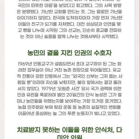
국인의 따뜻한 마음’을 보았다고 회고했다. 그의 사목 방향
은 분명했다. 가난한 교회를 만드는 것. 그는 말로만 가난을
이야기하지 않았다. 한국에 도착하자마자 가장 먼저 가난한
이들의 친구가 되기를 자처했다. 대전 성심당과 인연을 맺
고 빵을 나누며 시작된 그의 선교는, 단순히 종교를 전파하
는 것이 아닌 슬픔을 함께 나누는 것에서부터 시작됐다.
농민의 곁을 지킨 인권의 수호자
1969년 안동교구가 설립되면서 초대 교구장이 된 그는 화
려한 집무실이 아닌 거친 농촌 현장으로 뛰어들었다. 유교
적 전통이 강한 안동에서 그는 “외국인 신부는 그저 돕는 사
람일 뿐”이라며 자신을 낮췄지만, 불의 앞에서는 결코 물러
서지 않았다. 1979년 ‘오원춘 사건’ 당시 국가 권력에 의한
인권 유린을 폭로하며 벌인 20일간의 단식 농성은 그가 얼
마나 농민들을 위했는지를 보여주는 가장 뜨거운 증거였다.
농협 민주화와 부채 탕감 운동 등 농촌의 실질적인 변화를
이끌어낸 중심에는 늘 그의 푸른 눈동자가 빛나고 있었다.
치료받지 못하는 이들을 위한 안식처, 다
미안 의원