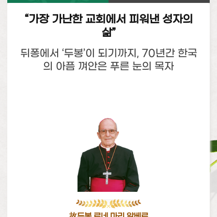
“가장 가난한 교회에서 피워낸 성자의
삶”
뒤퐁에서 ‘두봉’이 되기까지, 70년간 한국
의 아픔 껴안은 푸른 눈의 목자
故두봉 르네 마리 알베르