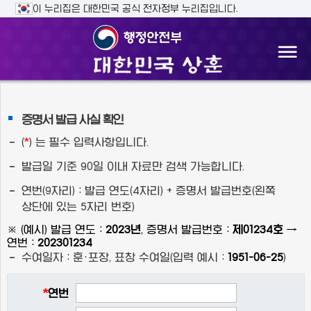
주메뉴 바로가기
본문바로가기
이 누리집은 대한민국 공식 전자정부 누리집입니다.
증명서 발급 사실 확인
(
*
) 는 필수 입력사항입니다.
발급일 기준 90일 이내 자료만 검색 가능합니다.
연번(9자리) : 발급 연도(4자리) + 증명서 발급번호(왼쪽
상단에 있는 5자리 번호)
※ (예시) 발급 연도 :
2023년
, 증명서 발급번호 :
제01234호
→
연번 :
202301234
수여일자 : 훈·포장, 표창 수여일(입력 예시 :
1951-06-25
)
*
연번