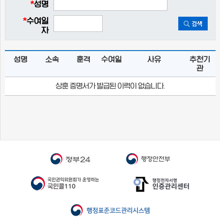
*
성명
*
수여일
자
성명
소속
훈격
수여일
사유
추천기
관
상훈 증명서가 발급된 이력이 없습니다.